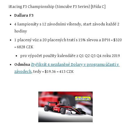
iRacing F3 Championship (Simcube F3 Series) [třída C]
Dallara F3
4 šampionáty s 12 závodními víkendy, start závodu každé 2 
hodiny
1 placený vůz a 20 placených tratí s 15% slevou a DPH = 
$320
= 6828
 CZK 
pro výpočet použity kalendáře z Q1 Q2 Q3 Q
4 
roku 
2019
Odměna
čtyřikrát 4 nezdaněné Dolary v programu účasti v 
závodech
, tedy = $19.36 = 413 CZK