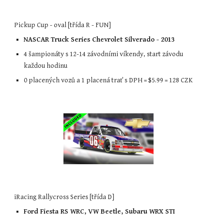
Pickup Cup - oval [třída R - FUN]
NASCAR Truck Series Chevrolet Silverado - 2013
4 šampionáty s 12-14 závodními víkendy, start závodu 
každou hodinu
0 placených vozů a 1 placená trať s DPH = 
$5.99 
= 128 
CZK
iRacing Rallycross Series [třída D]
Ford Fiesta RS WRC, VW Beetle, Subaru WRX STI