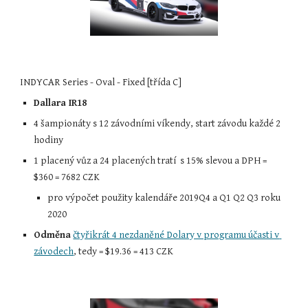
INDYCAR Series - Oval - Fixed [třída C]
Dallara IR18
4 šampionáty s 12 závodními víkendy, start závodu každé 2 
hodiny
1 placený vůz a 24 placených tratí  s 15% slevou a DPH = 
$
360 = 7682
 CZK
pro výpočet použity kalendáře 2019
Q4 a
 Q1 Q2 Q3 roku 
2020
Odměna
čtyřikrát 4 nezdaněné Dolary v programu účasti v 
závodech
, tedy = $19.36 = 413 CZK