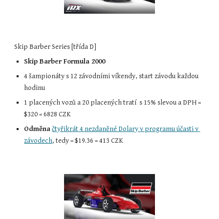
Skip Barber Series [třída D]
Skip Barber Formula 2000
4 šampionáty s 12 závodními víkendy, start závodu každou 
hodinu
1 placených vozů a 20 placených tratí  s 15% slevou a DPH = 
$
320 = 6828
 CZK
Odměna
čtyřikrát 4 nezdaněné Dolary v programu účasti v 
závodech
, tedy = $19.36 = 413 CZK