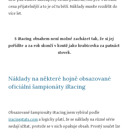
cena přijatelnější a to je oč tu běží. Náklady musíte rozdělit do 
více let.
S iRacing obsahem není možné zacházet tak, že si jej 
pořídíte a za rok skončí v koutě jako krabicovka za patnáct 
stovek.
Náklady na některé hojně obsazované 
oficiální šampionáty iRacing
Obsazované šampionáty iRacing jsem vybíral podle 
iracingstats.com
 a logicky platí, že se náklady na různé série 
nedají sčítat, protože se v nich opakuje obsah. Prostý součet lze 