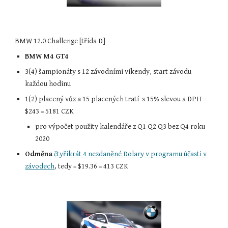
BMW 12.0 Challenge [třída D]
BMW M4 GT4
3(4) šampionáty s 12 závodními víkendy, start závodu 
každou hodinu
1(2) placený vůz a 15 placených tratí  s 15% slevou a DPH = 
$
243 = 5181
 CZK
pro výpočet použity kalendáře z Q1 Q2 Q3 bez Q
4 
roku 
2020
Odměna
čtyřikrát 4 nezdaněné Dolary v programu účasti v 
závodech
, tedy = $19.36 = 413 CZK