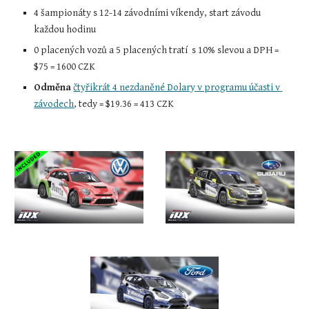
4 šampionáty s 12-14 závodními víkendy, start závodu 
každou hodinu
0 placených vozů a 5 placených tratí  s 10% slevou a DPH = 
$75 = 1600 CZK
Odměna
čtyřikrát 4 nezdaněné Dolary v programu účasti v 
závodech
, tedy = $19.36 = 413 CZK