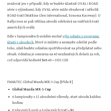
uvažovat jen v případě, kdy se budete účastnit OVAL i ROAD 
série s výjimkami, kdy OVAL série může obsahovat i několik 
ROAD tratí (Watkins Glen International, Sonoma Raceway). U 
Rallycross se pak většina závodů odehrává na vnitřních tratí 
amerických oválů.
Dále v šampionátech uvádím možné 
výše odměn z programu 
účasti v závodech
, které si můžete a nemusíte odečíst podle 
toho, zdali budete odměnu spotřebovávat na předplatné nebo 
obsah. Odměna je omezena na 40 nezdaněných dolarů za rok, 
což odpovídá hodnotě $48.40 = 1032 CZK
FANATEC Global Mazda MX-5 Cup [třída R]
Global Mazda MX-5 Cup
4 šampionáty s 12 závodními víkendy, start závodu každou 
hodinu
0 placených vozů a 0 placených tratí = $0