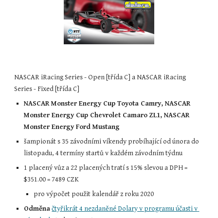
NASCAR iRacing Series - Open [třída C] a NASCAR iRacing 
Series - Fixed [třída C]
NASCAR Monster Energy Cup Toyota Camry, NASCAR 
Monster Energy Cup Chevrolet Camaro ZL1, NASCAR 
Monster Energy Ford Mustang
šampionát s 35 závodními víkendy probíhající od února do 
listopadu, 4 termíny startů v každém závodním týdnu
1 placený vůz a 22 placených tratí s 15% slevou a DPH = 
$35
1
.
0
0
 = 7489 CZK
pro výpočet použit kalendář z roku 2020
Odměna
čtyřikrát 4 nezdaněné Dolary v programu účasti v 