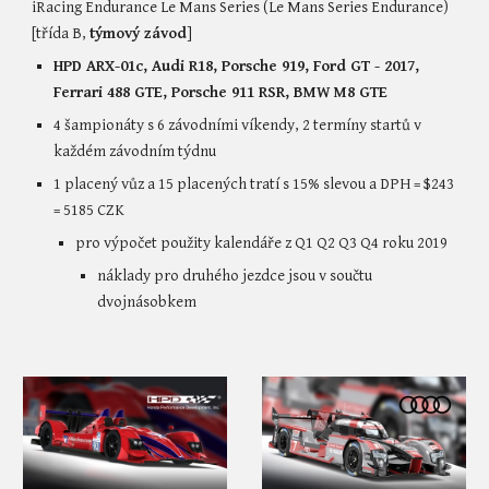
iRacing Endurance Le Mans Series (Le Mans Series Endurance) 
[třída B, 
týmový závod
]
HPD ARX-01c, Audi R18, Porsche 919, Ford GT - 2017, 
Ferrari 488 GTE, Porsche 911 RSR, BMW M8 GTE
4 šampionáty s 6 závodními víkendy, 2 termíny startů v 
každém závodním týdnu
1 placený vůz a 15 placených tratí s 15% slevou a DPH = 
$243 
= 
5185
 CZK
pro výpočet použity kalendáře z Q1 Q2 Q3 Q
4 
roku 
2019
náklady pro druhého jezdce jsou v součtu 
dvojnásobkem