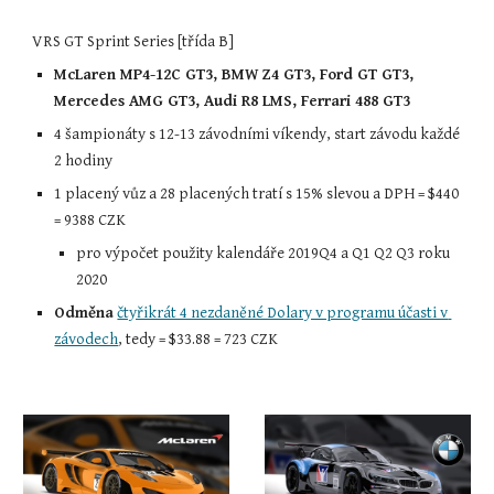
VRS GT Sprint Series [třída B]
McLaren MP4-12C GT3, BMW Z4 GT3, Ford GT GT3, 
Mercedes AMG GT3, Audi R8 LMS, Ferrari 488 GT3
4 šampionáty s 12-13 závodními víkendy, start závodu každé 
2 hodiny
1 placený vůz a 28 placených tratí s 15% slevou a DPH = 
$
440 
= 9388 CZK
pro výpočet použity kalendáře 2019
Q4 a
 Q1 Q2 Q3 roku 
2020
Odměna
čtyřikrát 4 nezdaněné Dolary v programu účasti v 
závodech
, tedy = $33.88 = 723 CZK