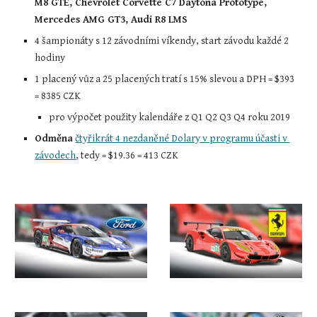
M8 GTE, Chevrolet Corvette C7 Daytona Prototype, 
Mercedes AMG GT3, Audi R8 LMS
4 šampionáty s 12 závodními víkendy, start závodu každé 2 
hodiny
1 placený vůz a 25 placených tratí s 15% slevou a DPH = 
$3
93 
= 8385 CZK
pro výpočet použity kalendáře z Q1 Q2 Q3 Q
4 
roku 
2019
Odměna
čtyřikrát 4 nezdaněné Dolary v programu účasti v 
závodech
, tedy = $19.36 = 413 CZK