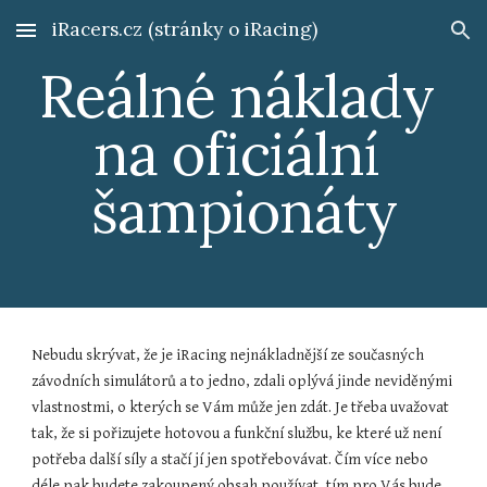
iRacers.cz (stránky o iRacing)
Skip to main content
Skip to navigation
Reálné náklady 
na oficiální 
šampionáty
Nebudu skrývat, že je iRacing nejnákladnější ze současných 
závodních simulátorů a to jedno, zdali oplývá jinde neviděnými 
vlastnostmi, o kterých se Vám může jen zdát. Je třeba uvažovat 
tak, že si pořizujete hotovou a funkční službu, ke které už není 
potřeba další síly a stačí jí jen spotřebovávat. Čím více nebo 
déle pak budete zakoupený obsah používat, tím pro Vás bude 