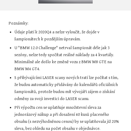
Poznámky:
Údaje platí k 2020Q4 a nelze vyloučit, že dojde v 
šampionátech k pozdějším úpravám.
U "BMW 12.0 Challenge" netrval šampionát déle jak 3 
sezóny, nelze tedy spočítat reálné náklady za 4 kvartály. 
Minimálně ale došlo ke změně vozu z BMW M8 GTE na 
BMW M4 GT4.
S přibývajícími LASER scany nových tratí lze počítat s tím, 
že budou automaticky přidávány do kalendářů oficiálních 
šampionátů, protože budou mít vývojáři zájem o získání 
odměny za svoji investici do LASER scanu.
Při výpočtu cen se uplatňuje množstevní sleva za 
jednorázový nákup a při dosažení 40 kusů placeného 
obsahu (s nezvýhodněnou cenou) by se uplatňovala již 20% 
sleva, bez ohledu na počet obsahu v objednávce.