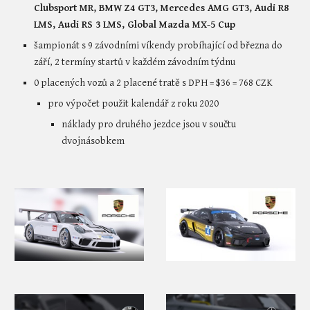
Clubsport MR, BMW Z4 GT3, Mercedes AMG GT3, Audi R8 
LMS, Audi RS 3 LMS, Global Mazda MX-5 Cup
šampionát s 9 závodními víkendy probíhající od března do 
září, 2 termíny startů v každém závodním týdnu
0 placených vozů a 2 placené tratě s DPH = 
$
36 = 768 CZK
pro výpočet použit kalendář 
z 
roku 
2020
náklady pro druhého jezdce jsou v součtu 
dvojnásobkem