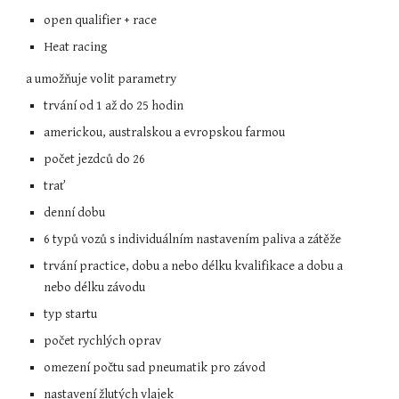
open qualifier + race
Heat racing
a umožňuje volit parametry
trvání od 1 až do 25 hodin
americkou, australskou a evropskou farmou
počet jezdců do 26
trať
denní dobu
6 typů vozů s individuálním nastavením paliva a zátěže
trvání practice, dobu a nebo délku kvalifikace a dobu a 
nebo délku závodu
typ startu
počet rychlých oprav
omezení počtu sad pneumatik pro závod
nastavení žlutých vlajek