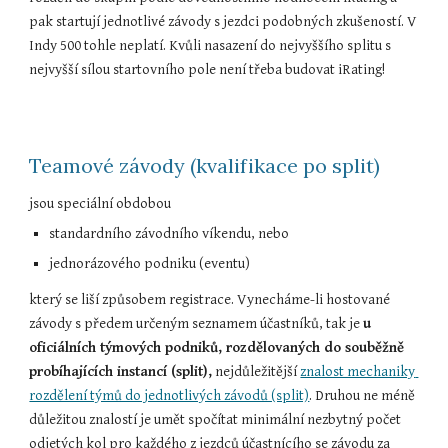
pak startují jednotlivé závody s jezdci podobných zkušeností. V 
Indy 500 tohle neplatí. Kvůli nasazení do nejvyššího splitu s 
nejvyšší sílou startovního pole není třeba budovat iRating!
Teamové závody (kvalifikace po split)
jsou speciální obdobou 
standardního závodního víkendu, nebo
jednorázového podniku (eventu)
který se liší způsobem registrace. Vynecháme-li hostované 
závody s předem určeným seznamem účastníků, tak je 
u 
oficiálních týmových podniků, rozdělovaných do souběžně 
probíhajících instancí (split),
 nejdůležitější 
znalost mechaniky 
rozdělení týmů do jednotlivých závodů (split)
. Druhou ne méně 
důležitou znalostí je umět spočítat minimální nezbytný počet 
odjetých kol pro každého z jezdců účastnícího se závodu za 