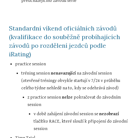
předcházejícího závodu série
Standardní víkend oficiálních závodů 
(kvalifikace do souběžně probíhajících 
závodů po rozdělení jezdců podle 
iRating)
practice session
tréning session 
nenavazující
 na závodní session 
(otevřené tréningy obvykle startují v 7/24 v průběhu 
celého týdne nehledě na to, kdy se odehrává závod)
z practice session 
nelze
 pokračovat do závodním 
session
v době zahájení závodní session se 
nezobrazí
tlačítko RACE, které slouží k připojení do závodní 
session
Time Trial