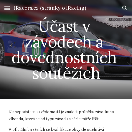
iRacers.cz (stránky o iRacing)
Skip to main content
Skip to navigation
Účast v 
závodech a 
dovednostních 
soutěžích
Ne nepodstatnou vědomostí je znalost průběhu závodního 
víkendu, která se od typu závodu a série může lišit.
V oficiálních sériích se kvalifikace obvykle odehrává 