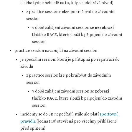
celého týdne nehledě na to, kdy se odehrává závod)
z practice session 
nelze
 pokračovat do závodním 
session
v době zahájení závodní session se 
nezobrazí
tlačítko RACE, které slouží k připojení do závodní 
session
practice session navazující na závodní session
je speciální session, která je přístupná po registraci do 
závodu
z practice session 
lze
 pokračovat do závodním 
session
v době zahájení závodní session se 
zobrazí
tlačítko RACE, které slouží k připojení do závodní 
session
incidenty se do SR nepočítají, stále ale platí 
sportovní 
pravidla
 (jedna trať otevřená pro všechny přihlášené 
před splitem)