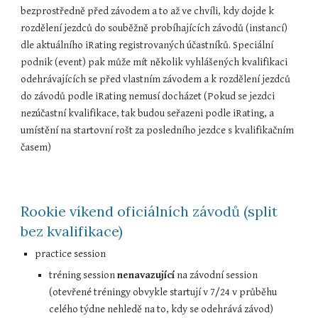
bezprostředně před závodem a to až ve chvíli, kdy dojde k 
rozdělení jezdců do souběžně probíhajících závodů (instancí) 
dle aktuálního iRating registrovaných účastníků. Speciální 
podnik (event) pak může mít několik vyhlášených kvalifikaci 
odehrávajících se před vlastním závodem a k rozdělení jezdců 
do závodů podle iRating nemusí docházet (Pokud se jezdci 
nezúčastní kvalifikace, tak budou seřazeni podle iRating, a 
umístění na startovní rošt za posledního jezdce s kvalifikačním 
časem)
Rookie víkend oficiálních závodů (split 
bez kvalifikace)
practice session
tréning session 
nenavazující
 na závodní session 
(otevřené tréningy obvykle startují v 7/24 v průběhu 
celého týdne nehledě na to, kdy se odehrává závod)