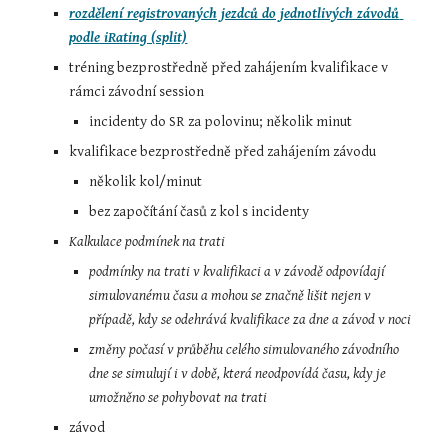
rozdělení registrovaných jezdců do jednotlivých závodů 
podle iRating (split)
tréning bezprostředně před zahájením kvalifikace v 
rámci závodní session
incidenty do SR za polovinu; několik minut
kvalifikace bezprostředně před zahájením závodu
několik kol/minut
bez započítání časů z kol s incidenty
Kalkulace podmínek na trati
podmínky na trati v kvalifikaci a v závodě odpovídají 
simulovanému času a mohou se značně lišit nejen v 
případě, kdy se odehrává kvalifikace za dne a závod v noci
změny počasí v průběhu celého simulovaného závodního 
dne se simulují i v době, která neodpovídá času, kdy je 
umožněno se pohybovat na trati
závod