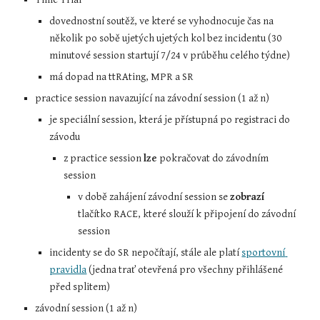
dovednostní soutěž, ve které se vyhodnocuje čas na 
několik po sobě ujetých ujetých kol bez incidentu (30 
minutové session startují 7/24 v průběhu celého týdne)
má dopad na ttRAting, MPR a SR
practice session navazující na závodní session (1 až n)
je speciální session, která je přístupná po registraci do 
závodu
z practice session 
lze
 pokračovat do závodním 
session
v době zahájení závodní session se 
zobrazí
tlačítko RACE, které slouží k připojení do závodní 
session
incidenty se do SR nepočítají, stále ale platí 
sportovní 
pravidla
 (jedna trať otevřená pro všechny přihlášené 
před splitem)
závodní session (1 až n)