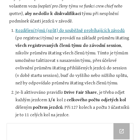
volantem vozu 
(neplatí pro členy týmu ve funkci crew chief nebo 
spotter)
, 
aby nedošlo k diskvalifikaci
 týmu při nesplnění 
podmínek účasti jezdců v závodě.
Rozdělení týmů (split) do souběžně probíhajících závodů
(po registraci týmu) se provádí na základě průměru iRating 
všech registrovaných členů týmu do závodní session
, 
nikoliv průměru iRating všech členů týmu. Tímto je týmům 
umožněno taktizovat s nasazením týmu, přes účelové 
ovlivnění průměru iRating přihlášených jezdců do session 
(v době startu session), buď do vyššího nebo nižšího splitu, 
než by odpovídalo průměru iRating všech členů týmu.
Je-li aktivováno pravidlo 
Drive Fair Share
, je třeba odjet 
každým jezdcem 
1/4
  kol z 
celkového počtu odjetých kol
děleným 
počtem jezdců
. Při 127 kolech a počtu 3 účastníků 
je to 11 celých kol na jezdce.