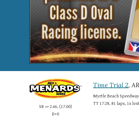
Time Trial 2
, A
Myrtle Beach Speedway
TT 17:28, 81 laps, 1x los
SR => 2.46, (17:00)
D+0