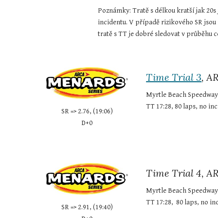
Poznámky: Tratě s délkou kratší jak 20s 
incidentu. V případě rizikového SR jsou
tratě s TT je dobré sledovat v průběhu 
Time Trial 3
, A
Myrtle Beach Speedway
TT 17:28, 80 laps, no inc
SR => 2.76, (19:06)
D+0
Time Trial 4, A
Myrtle Beach Speedway
TT 17:28,  80 laps, no in
SR => 2.91, (19:40)