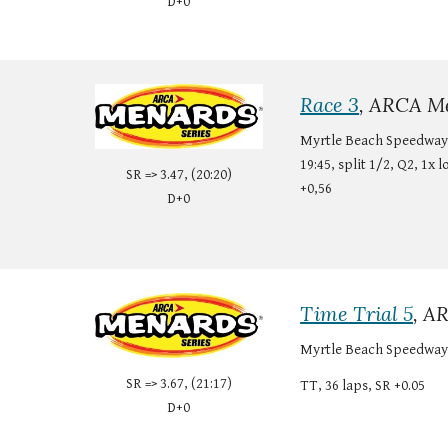
D+0
Race 3
, ARCA Me
Myrtle Beach Speedway
19:45, split 1/2, Q2, 1x l
SR => 3.47, (20:20)
+0,56
D+0
Time Trial 5
, A
Myrtle Beach Speedway
SR => 3.67, (21:17)
TT, 36 laps, SR +0.05
D+0