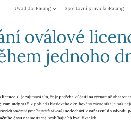
Úvod do iRacing
Sportovní pravidla iRacing
ip to main content
Skip to navigat
ání oválové licen
ěhem jednoho d
 licence C
  je zajímavá tím, že je potřeba k účasti na významně obsazené
g.com Indy 500
". Z pohledu klasického okruhového závodníka je pak nejzaj
otlivých současně probíhajících závodů
) 
nedochází k zařazení do závodu po
kačního času
 v samostatně probíhajících kvalifikacích.