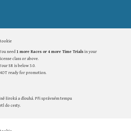
Rookie
You need 
1 more Races or 4 more Time Trials
 in your 
license class or above.
Your SR is below 3.0.
NOT ready for promotion.
čně široká a dlouhá. Při správném tempu 
tl do cesty.