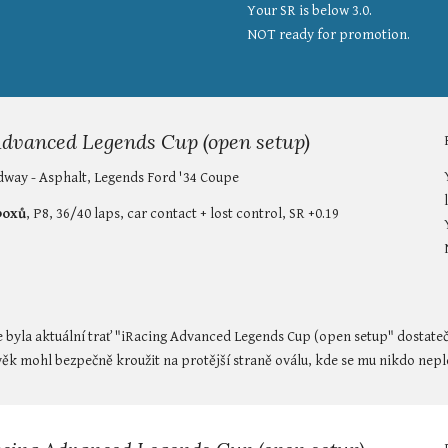
Your SR is below 3.0.
NOT ready for promotion.
 Advanced Legends Cup (open setup)
dway - Asphalt, Legends Ford '34 Coupe
 boxů
, P8, 36/40 laps, car contact + lost control, SR +0.19
 byla aktuální trať "iRacing Advanced Legends Cup (open setup" dostate
ověk mohl bezpečně kroužit na protější straně oválu, kde se mu nikdo neple