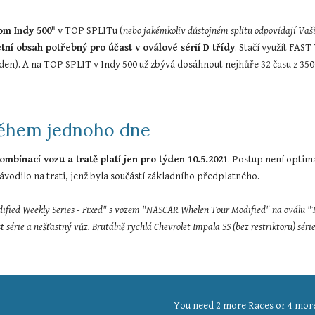
om Indy 500
" v TOP SPLITu (
nebo jakémkoliv důstojném splitu odpovídají Vaš
ní obsah potřebný pro účast v oválové sérií D třídy
. Stačí využít FA
týden). A na TOP SPLIT v Indy 500 už zbývá dosáhnout nejhůře 32 času z 350
 během jednoho dne
ombinací vozu a tratě platí jen pro týden 10.5.2021
. Postup není optimál
vodilo na trati, jenž byla součástí základního předplatného.
 Modified Weekly Series - Fixed" s vozem "NASCAR Whelen Tour Modified" na oválu
 série a nešťastný vůz. Brutálně rychlá Chevrolet Impala SS (bez restriktoru) séri
You need 2 more Races or 4 more 