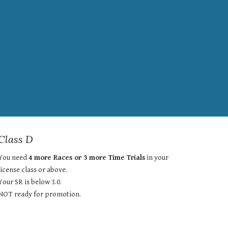
Class D
You need 
4 more Races or 3 more Time Trials
 in your 
license class or above.
Your SR is below 3.0.
NOT ready for promotion.