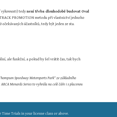
í výkonnosti
) tedy 
není třeba dlouhodobě budovat Oval 
ST TRACK PROMOTION metodu při vlastnictví jednoho 
0 očekávaných účastníků, tedy být jeden ze sta.
ní, ale funkční, a pokud by šel vrátit čas, tak bych 
 "Thompson Speedway Motorsports Park" ze základního 
e ARCA Menards Series to vyhrála na celé čáře i s placenou 
Time Trials in your license class or above.