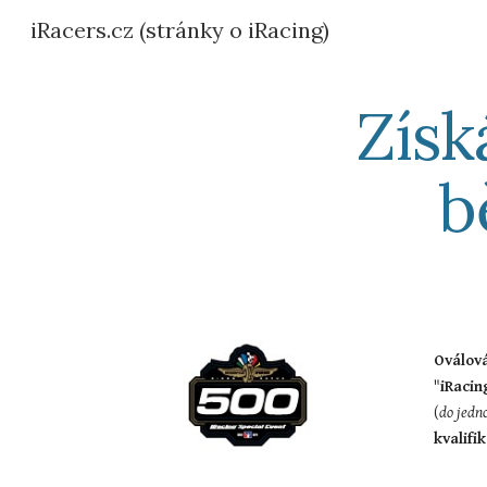
iRacers.cz (stránky o iRacing)
Sk
Získ
b
Oválová
"
iRacin
(
do jedn
kvalifi