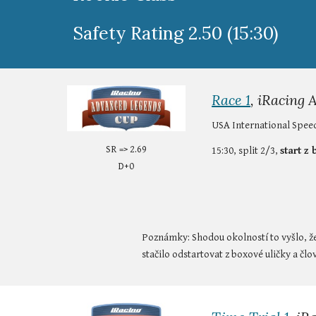
Safety Rating 2.50 (15:30)
Race 1
, iRacing
USA International Spee
SR => 2.69
15:30, split 2/3, 
start z
D+0
Poznámky: Shodou okolností to vyšlo, že
stačilo odstartovat z boxové uličky a čl