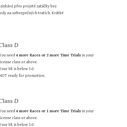
 získává přes projeté zatáčky bez 
vody na nebezpečných tratích. Krátké 
Class D
You need 
4 more Races or 2 more Time Trials
 in your 
license class or above.
Your SR is below 3.0.
NOT ready for promotion.
Class D
You need 
4 more Races or 1 more Time Trials
 in your 
license class or above.
Your SR is below 3.0.