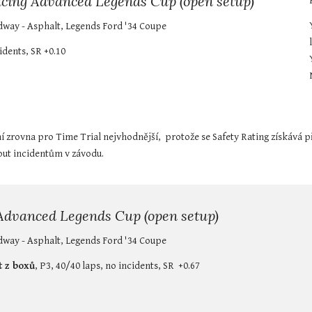
acing Advanced Legends Cup (open setup)
dway - Asphalt, Legends Ford '34 Coupe
idents, SR +0.10
zrovna pro Time Trial nejvhodnější,  protože se Safety Rating získává pře
nout incidentům v závodu.
 Advanced Legends Cup (open setup)
dway - Asphalt, Legends Ford '34 Coupe
t z boxů
, P3, 40/40 laps, no incidents, SR  +0.67