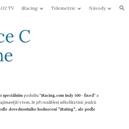
O2 TV
iRacing
Telemetrie
Návody
ion
ce C 
ne
m 
speciálním
 podniku "
iRacing.com Indy 500 - fixed
" a 
ímavější v tom, že při rozdělení několika tisíc jezdců 
dle dovednostního hodnocení "iRating", ale podle 