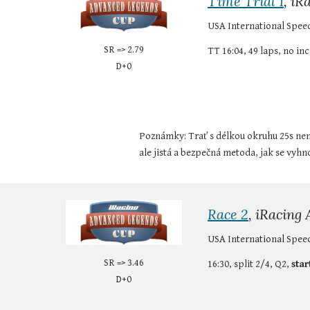
Time Trial 1
, iR
USA International Spee
SR => 2.79
TT 16:04, 49 laps, no inc
D+0
Poznámky: Trať s délkou okruhu 25s není 
ale jistá a bezpečná metoda, jak se vyh
Race 2
, iRacing
USA International Spee
SR => 3.46
16:30, split 2/4, Q2, 
star
D+0