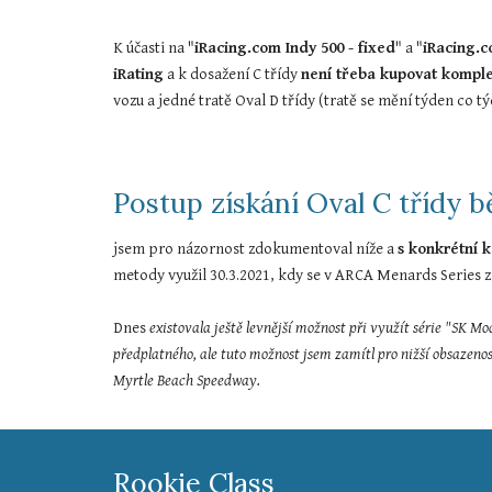
K účasti na "
iRacing.com Indy 500 - fixed
" a "
iRacing.c
iRating
 a k dosažení C třídy 
není třeba kupovat komplet
vozu a jedné tratě Oval D třídy (tratě se mění týden co 
Postup získání Oval C třídy
jsem pro názornost zdokumentoval níže a 
s konkrétní k
metody využil 30.3.2021, kdy se v ARCA Menards Series zá
Dnes 
existovala ještě levnější možnost při využít série "SK
předplatného, ale tuto možnost jsem zamítl pro nižší obsazenost
Myrtle Beach Speedway.
Rookie Class