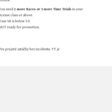
Rookie
You need 
1 more Races or 3 more Time Trials
 in your 
license class or above.
Your SR is below 3.0.
NOT ready for promotion.
s projeté zatáčky bez incidentu. TT je 