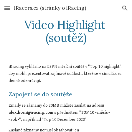
iRacers.cz (stránky o iRacing)
Skip to main content
Skip to navigation
Video Highlight 
(soutěž)
iRracing vyhlásilo na ESPN měsíční soutěž v "Top 10 highlight", 
aby mohli prezentovat zajímavé události, které se v simulátoru 
denně odehrávají.
Zapojení se do soutěže
Emaily se záznamy do 20MB můžete zasílat na adresu 
alex.horn@iracing.com
 s předmětem "
TOP 10 <měsíc> 
<rok>
", například "Top 10 December 2020".
Zaslané záznamy nemusí obsahovat jen 